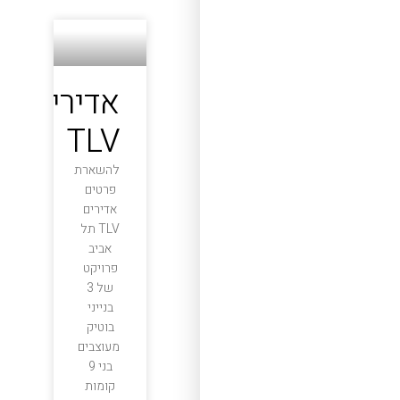
אדירים
TLV
להשארת
פרטים
אדירים
TLV תל
אביב
פרויקט
של 3
בנייני
בוטיק
מעוצבים
בני 9
קומות