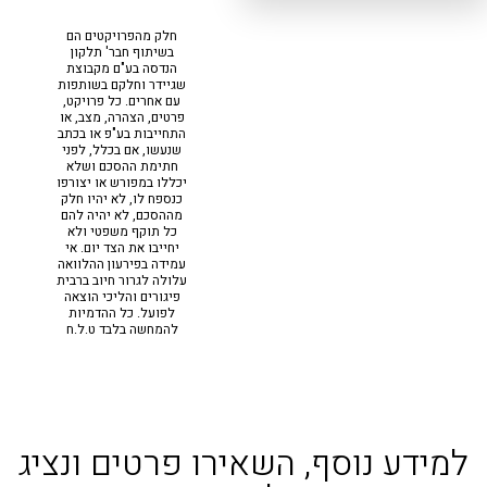
חלק מהפרויקטים הם
בשיתוף חבר' תלקון
הנדסה בע"ם מקבוצת
שגיידר וחלקם בשותפות
עם אחרים. כל פרויקט,
פרטים, הצהרה, מצב, או
התחייבות בע"פ או בכתב
שנעשו, אם בכלל, לפני
חתימת ההסכם ושלא
יכללו במפורש או יצורפו
כנספח לו, לא יהיו חלק
מההסכם, לא יהיה להם
כל תוקף משפטי ולא
יחייבו את הצד יום. אי
עמידה בפירעון ההלוואה
עלולה לגרור חיוב ברבית
פיגורים והליכי הוצאה
לפועל. כל ההדמיות
להמחשה בלבד ט.ל.ח
מידע נוסף, השאירו פרטים ונציג