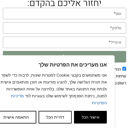
יחזור אליכם בהקדם:
שלח
אנו מעריכים את הפרטיות שלך
הנני מאשר/ת בזאת כי עם מילוי הפרטים ושליחתם אני מסכים/ה לקבל
אנו משתמשים בקבצי Cookie למטרות שונות, לרבות כדי לשפר
חות שיווקיות, הודעות בסמס ו/או במייל גם אם אחד ממספרי הטלפון שלי
את חווית הגלישה שלך, להציג מודעות או תוכן מותאמים אישית
ום במאגר “אל תתקשרו אלי” של הרשות להגנת הצרכן.
ולנתח את התנועה באתר שלנו. בלחיצה על אחת האפשרויות
למטה, ניתנת הסכמתך לשימוש שלנו בעוגיות לפי
מדיניות
הפרטיות
אישור הכל
דחיית הכל
התאמה אישית