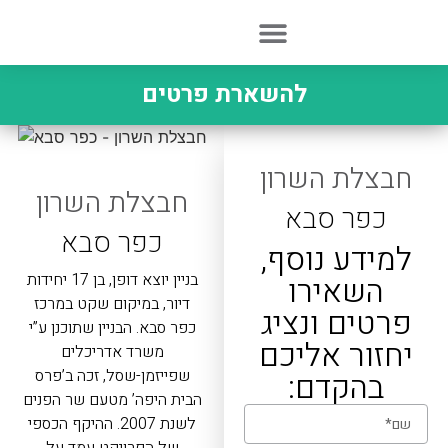
התחדשות עירונית
שירות לקוחות
להשארת פרטים
חבצלת השרון
חבצלת השרון
כפר סבא
כפר סבא
למידע נוסף,
השאירו
בניין יוצא דופן, בן 17 יחידות
דיור, במיקום שקט במרכז
פרטים ונציג
כפר סבא. הבניין שתוכנן ע”י
יחזור אליכם
משרד אדריכלים
בהקדם:
שפייזמן-שסל, זכה ב’פרס
הבית היפה’ מטעם שר הפנים
לשנת 2007. ההיקף הכספי