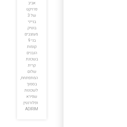
אביב
פרויקט
של 3
בנייני
בוטיק
מעוצבים
בני 9
קומות
הנבנים
בשכונת
קרית
שלום
המתפתחת,
בסמוך
לשכונות
שפירא
ופלורנטין.
ADIRIM