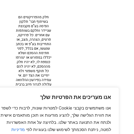
חלק מהפרויקטים הם
בשיתוף חבר' תלקון
הנדסה בע"ם מקבוצת
שגיידר וחלקם בשותפות
עם אחרים. כל פרויקט,
פרטים, הצהרה, מצב, או
התחייבות בע"פ או בכתב
שנעשו, אם בכלל, לפני
חתימת ההסכם ושלא
יכללו במפורש או יצורפו
כנספח לו, לא יהיו חלק
מההסכם, לא יהיה להם
כל תוקף משפטי ולא
יחייבו את הצד יום. אי
עמידה בפירעון ההלוואה
עלולה לגרור חיוב ברבית
פיגורים והליכי הוצאה
לפועל. כל ההדמיות
אנו מעריכים את הפרטיות שלך
להמחשה בלבד ט.ל.ח
אנו משתמשים בקבצי Cookie למטרות שונות, לרבות כדי לשפר
את חווית הגלישה שלך, להציג מודעות או תוכן מותאמים אישית
ולנתח את התנועה באתר שלנו. בלחיצה על אחת האפשרויות
למטה, ניתנת הסכמתך לשימוש שלנו בעוגיות לפי
מדיניות