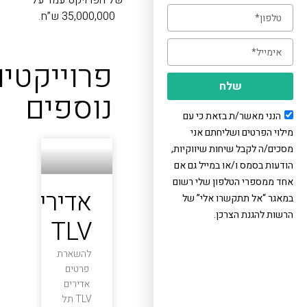
של הפרויקט עמד על
35,000,000 ש”ח.
פרוייקטים
שלח
נוספים
הנני מאשר/ת בזאת כי עם
ילוי הפרטים ושליחתם אני
סכים/ה לקבל שיחות שיווקיות,
ודעות בסמס ו/או במייל גם אם
חד ממספרי הטלפון שלי רשום
אדירים
מאגר “אל תתקשרו אלי” של
רשות להגנת הצרכן.
TLV
להשארת
פרטים
אדירים
TLV תל