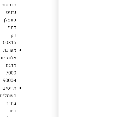
מרפסות
גרניט
פורצלן
דמוי
דק
60X15
מערכת
אלומניום
מדגם
7000
ו-9000
תריסים
חשמליים
בחדר
דיור