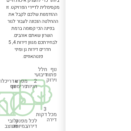
ביותר כדי להעניק איכות חיים
מקסימלית לדיירי הפרויקט. זו
ההזדמנות שלכם לקבל את
ההחלטה הנכונה לעבור לגור
בפינה הכי קסומה ברמת
השרון שאתם אוהבים.
לבחירתכם מגוון דירות 4, 5
חדרים דירות גן ומיני
פנטהאוזים.
נוף
חלל
פתוח
ריבועי
וירוק
2
מפרט
אדריכלו
חניות
פרימיום
נוף
3
מכל
דקות
דירה
לכל
מפנק
ולובי
דירה
במיוחד
מעוצב